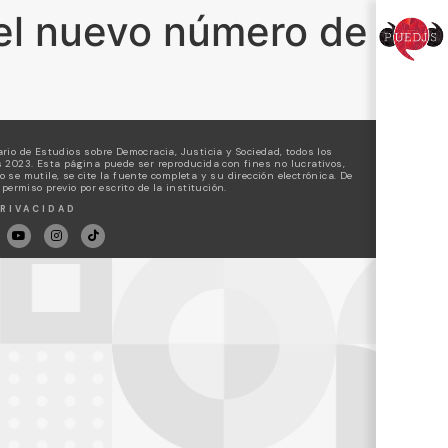
 el nuevo número de
rio de Estudios sobre Democracia, Justicia y Sociedad, todos los
 2023. Esta página puede ser reproducida con fines no lucrativos,
 se mutile, se cite la fuente completa y su dirección electrónica. De
 permiso previo por escrito de la institución.
RIVACIDAD