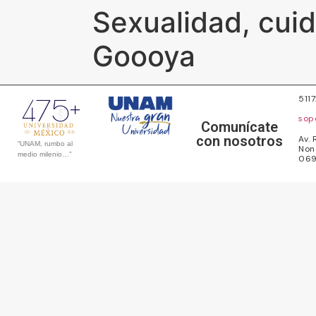
Sexualidad, cui
Goooya
511
sop
Comunícate
con nosotros
Av. 
“UNAM, rumbo al
Non
medio milenio…”
069