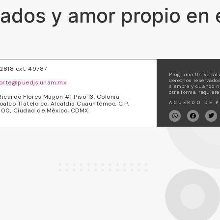
dados y amor propio en
72818 ext. 49787
Programa Universita
derechos reservados
orte@puedjs.unam.mx
siempre y cuando no
otra forma, requiere
Ricardo Flores Magón #1 Piso 13, Colonia
oalco Tlatelolco, Alcaldía Cuauhtémoc, C.P.
ACUERDO DE P
00, Ciudad de México, CDMX