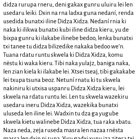
didza rurupa rneru, deni gakax gunru uluiru lei len
usedaru leiki. Dxin na rna ladxa guna nedaní, renda
usedida bunatxi iline Didza Xidza. Nedaní rnia ki
naka ki ilikwa bunatxi kubi iline didza kieru, yu de
bixpa gunru ki ilakabe ilinebe bedoo, lenka bunatxi
txi tanee tu didza bilizedike nakaka bedoo we’n.
Tuana rdatu runtu skwela ki Didza Xidza, komu
nëstu ki waka kieru. Tibi naka yulajz, baniga naka,
len zian kiela ki ilakabe lei. Xtsei tseaj, tibi gakakabe
lei txupa tsuna beoz. Netuní rnatu ki tu skwela
nakiniru ki utxisa uspanru Didza Xidza kieru, lei
skwela na rdatu runtu lei. Len tu skwela wazekiru
usedaru ineru Didza Xidza, wazekika bunatxi
uluseda len iline lei. Wadxin tu dza ga yugube
skwela kietu walinebe Didza Xidza, tua raka xbatu.
Naza neda, zeja ruseda masra len nazaa rnësta
masra len dxin ni runa. Yu’u gadxi xunu iza zitera txi