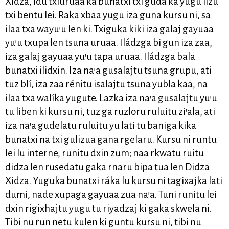
Xidza, idu txiuruaa ka bunatxi txi guda’ka yugu lizú
txi bentu lei. Raka xbaa yugu iza guna kursu ni, sa
ilaa txa wayu’u len ki. Txiguka kiki iza galaj gayuaa
yu’u txupa len tsuna uruaa. Iládzga bi gun iza zaa,
iza galaj gayuaa yu’u tapa uruaa. Iládzga bala
bunatxi ilidxin. Iza na’a gusalajtu tsuna grupu, ati
tuz blí, iza zaa rénitu isalajtu tsuna yubla kaa, na
ilaa txa walíka yugute. Lazka iza na’a gusalajtu yu’u
tu liben ki kursu ni, tuz ga ruzloru ruluitu zi’ala, ati
iza na’a gudelatu ruluitu yu lati tu baniga kika
bunatxi na txi gulizua gana rgelaru. Kursu ni runtu
lei lu interne, runitu dxin zum; naa rkwatu ruitu
didza len rusedatu gaka rnaru bipa tua len Didza
Xidza. Yuguka bunatxi ráka lu kursu ni tagixajka lati
dumi, nade xupaga gayuaa zua na’a. Tuni runitu lei
dxin rigixhajtu yugu tu riyadzaj ki gaka skwela ni.
Tibi nu run netu kulen ki guntu kursu ni, tibi nu