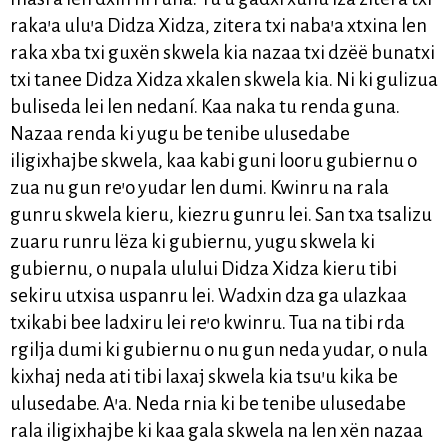
raka’a ulu’a Didza Xidza, zitera txi naba’a xtxina len
raka xba txi guxën skwela kia nazaa txi dzëë bunatxi
txi tanee Didza Xidza xkalen skwela kia. Ni ki gulizua
buliseda lei len nedaní. Kaa naka tu renda guna.
Nazaa renda ki yugu be tenibe ulusedabe
iligixhajbe skwela, kaa kabi guni looru gubiernu o
zua nu gun re’o yudar len dumi. Kwinru na rala
gunru skwela kieru, kiezru gunru lei. San txa tsalizu
zuaru runru lëza ki gubiernu, yugu skwela ki
gubiernu, o nupala ulului Didza Xidza kieru tibi
sekiru utxisa uspanru lei. Wadxin dza ga ulazkaa
txikabi bee ladxiru lei re’o kwinru. Tua na tibi rda
rgilja dumi ki gubiernu o nu gun neda yudar, o nula
kixhaj neda ati tibi laxaj skwela kia tsu’u kika be
ulusedabe. A’a. Neda rnia ki be tenibe ulusedabe
rala iligixhajbe ki kaa gala skwela na len xën nazaa