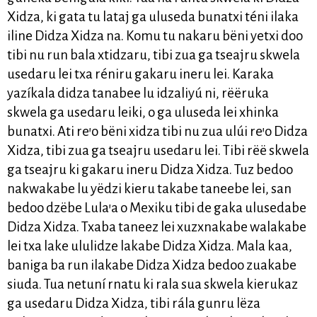
Xidza, ki gata tu lataj ga uluseda bunatxi téni ilaka
iline Didza Xidza na. Komu tu nakaru bëni yetxi doo
tibi nu run bala xtidzaru, tibi zua ga tseajru skwela
usedaru lei txa réniru gakaru ineru lei. Karaka
yazíkala didza tanabee lu idzaliyú ni, rëëruka
skwela ga usedaru leiki, o ga uluseda lei xhinka
bunatxi. Ati re’o bëni xidza tibi nu zua ulúi re’o Didza
Xidza, tibi zua ga tseajru usedaru lei. Tibi rëë skwela
ga tseajru ki gakaru ineru Didza Xidza. Tuz bedoo
nakwakabe lu yëdzi kieru takabe taneebe lei, san
bedoo dzëbe Lula’a o Mexiku tibi de gaka ulusedabe
Didza Xidza. Txaba taneez lei xuzxnakabe walakabe
lei txa lake ululidze lakabe Didza Xidza. Mala kaa,
baniga ba run ilakabe Didza Xidza bedoo zuakabe
siuda. Tua netuní rnatu ki rala sua skwela kierukaz
ga usedaru Didza Xidza, tibi rála gunru lëza