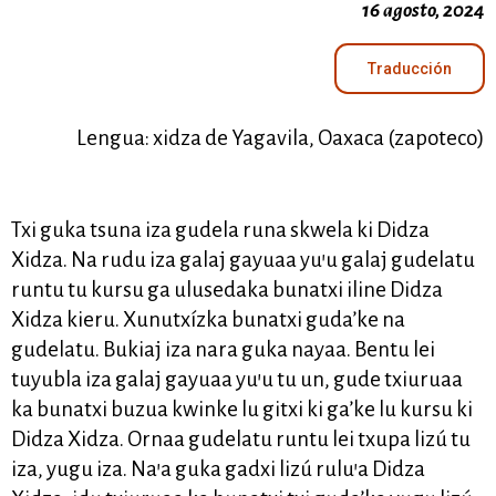
16 agosto, 2024
Traducción
Lengua: xidza de Yagavila, Oaxaca (zapoteco)
Txi guka tsuna iza gudela runa skwela ki Didza
Xidza. Na rudu iza galaj gayuaa yu’u galaj gudelatu
runtu tu kursu ga ulusedaka bunatxi iline Didza
Xidza kieru. Xunutxízka bunatxi guda’ke na
gudelatu. Bukiaj iza nara guka nayaa. Bentu lei
tuyubla iza galaj gayuaa yu’u tu un, gude txiuruaa
ka bunatxi buzua kwinke lu gitxi ki ga’ke lu kursu ki
Didza Xidza. Ornaa gudelatu runtu lei txupa lizú tu
iza, yugu iza. Na’a guka gadxi lizú rulu’a Didza