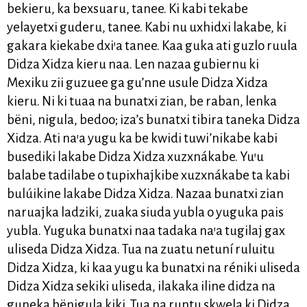
bekieru, ka bexsuaru, tanee. Ki kabi tekabe
yelayetxi guderu, tanee. Kabi nu uxhidxi lakabe, ki
gakara kiekabe dxi’a tanee. Kaa guka ati guzlo ruula
Didza Xidza kieru naa. Len nazaa gubiernu ki
Mexiku zii guzuee ga gu’nne usule Didza Xidza
kieru. Ni ki tuaa na bunatxi zian, be raban, lenka
bëni, nigula, bedoo; iza’s bunatxi tibira taneka Didza
Xidza. Ati na’a yugu ka be kwidi tuwi’nikabe kabi
busediki lakabe Didza Xidza xuzxnákabe. Yu’u
balabe tadilabe o tupixhajkibe xuzxnákabe ta kabi
bulúikine lakabe Didza Xidza. Nazaa bunatxi zian
naruajka ladziki, zuaka siuda yubla o yuguka pais
yubla. Yuguka bunatxi naa tadaka na’a tugilaj gax
uliseda Didza Xidza. Tua na zuatu netuní ruluitu
Didza Xidza, ki kaa yugu ka bunatxi na réniki uliseda
Didza Xidza sekiki uliseda, ilakaka iline didza na
guneka bënigula kiki. Tua na runtu skwela ki Didza