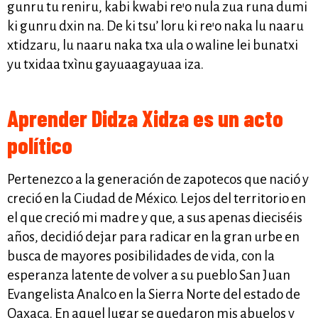
gunru tu reniru, kabi kwabi re’o nula zua runa dumi
ki gunru dxin na. De ki tsu’ loru ki re’o naka lu naaru
xtidzaru, lu naaru naka txa ula o waline lei bunatxi
yu txidaa txìnu gayuaagayuaa iza.
Aprender Didza Xidza es un acto
político
Pertenezco a la generación de zapotecos que nació y
creció en la Ciudad de México. Lejos del territorio en
el que creció mi madre y que, a sus apenas dieciséis
años, decidió dejar para radicar en la gran urbe en
busca de mayores posibilidades de vida, con la
esperanza latente de volver a su pueblo San Juan
Evangelista Analco en la Sierra Norte del estado de
Oaxaca. En aquel lugar se quedaron mis abuelos y