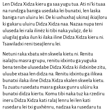
Len Didza Xidza kieru ga saa yugu tua. Ati ni’ki tuaa
na rundzga baniga usedaka lei bunatxi, len laska
baniga run uluiru lei. De ki uxhuxhaj ukinaj ikiajloru
ki gakaru uluiru Didza Xidza naa. Nazaa nupa teni
uluseda lei rala ilinëz ki tibi naka yulajz, de ki
ulugilaj gaka ilun ki ilaka iline Didza Xidza kieru ni.
Tsawiladxi reni tseajlenru lei.
Netuni raka xbatu xën skwela kietu ni. Renitu
isalajtu masra grupu, renitu idxintu ga yuguka
bena tenibe ulusedabe Didza Xidza ki ilidxinbe zitu,
uluube xtsaa len didza na. Renitu idxintu ga ilikwa
bunatxi ilaka iline Didza Xidza xkalen skwela kietu.
Tu zuatu rusedatu masra gakax gunru ulúiru ka
bunatxi didza kiertu. Komu tibi naka tuz ka rzediru
ineru Didza Xidza kati ralaj lenru lei len kati
rusedaru lei txi guxhënru, nadzaa ka rusedaru tu