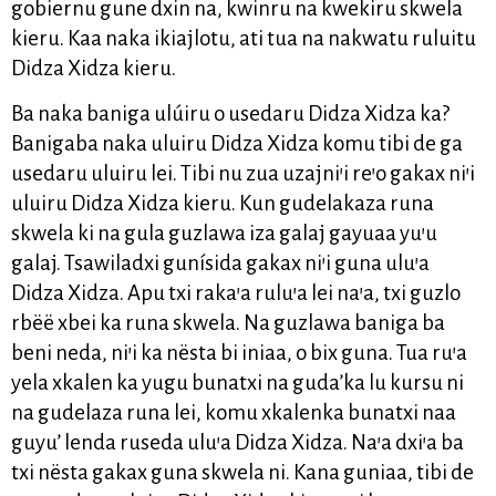
gobiernu gune dxin na, kwinru na kwekiru skwela
kieru. Kaa naka ikiajlotu, ati tua na nakwatu ruluitu
Didza Xidza kieru.
Ba naka baniga ulúiru o usedaru Didza Xidza ka?
Banigaba naka uluiru Didza Xidza komu tibi de ga
usedaru uluiru lei. Tibi nu zua uzajni’i re’o gakax ni’i
uluiru Didza Xidza kieru. Kun gudelakaza runa
skwela ki na gula guzlawa iza galaj gayuaa yu’u
galaj. Tsawiladxi gunísida gakax ni’i guna ulu’a
Didza Xidza. Apu txi raka’a rulu’a lei na’a, txi guzlo
rbëë xbei ka runa skwela. Na guzlawa baniga ba
beni neda, ni’i ka nësta bi iniaa, o bix guna. Tua ru’a
yela xkalen ka yugu bunatxi na guda’ka lu kursu ni
na gudelaza runa lei, komu xkalenka bunatxi naa
guyu’ lenda ruseda ulu’a Didza Xidza. Na’a dxi’a ba
txi nësta gakax guna skwela ni. Kana guniaa, tibi de