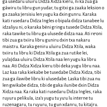
ga usedaru uluiru Didza Xidza kieru, ni ka zua ga
gáwiru tu libru gun yudar, tu gitxi ga zaaka leksion o
ga zaaka jersisiu len yugu ka dxin gunru. Karaka
kati rusedaru Didza Ingles o bipala didza tanabee lu
idzaliyu ni, o karaka bëni gringu tusede Didza Xtila,
raka tawike tu libru ga ulusede didza naa. Ati re’oni
tibi zua ga txiiru libru guniru dxin txa nakaru
maistru. Karaka geniru uluiru Didza Xtila, waka
txiiru tu libru ki Didza Xtila ga zua rutike lei,
yulajdaa uluiru Didza Xtila naa len yugu ka libru
naa. Ati Didza Xidza kieru tibi deka yugu libru naa.
Laz kaa raka kiekabe be tusedabe Didza Xidza, tibi
zua ga ilawibe libru ki ulusedabe. Laska tibi zua nu
len gwikabe didza, tibi de gaka ilunibe dxin Didza
Xidza naa. Ka raka kati rusedaru Didza Ingles, raka
ruyuru pelikula, iza’s yugu tu yu’u lu interne tu
ruzenagaru, tu ruyuru, tu gun xdanru, tu kitajru.