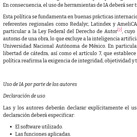
En consecuencia, el uso de herramientas de IA deberá ser 
Esta política se fundamenta en buenas prácticas internac
referentes regionales como Redalyc, Latindex y AmeliCA
[2]
particular a la Ley Federal del Derecho de Autor
, cuyo
autoras de una obra, lo que excluye a la inteligencia artifi
Universidad Nacional Autónoma de México. En particular
libertad de cátedra, así como el artículo 7, que establec
política reafirma la exigencia de integridad, objetividad y
Uso de IA por parte de los autores
D
eclaración de uso
Las y los autores deberán declarar explícitamente el us
declaración deberá especificar:
El software utilizado.
Las funciones aplicadas.