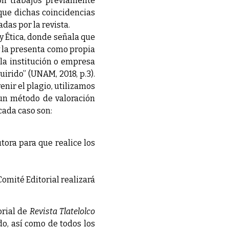
con trabajos previamente
que dichas coincidencias
as por la revista.
 Ética, donde señala que
 y la presenta como propia
la institución o empresa
irido” (UNAM, 2018, p.3).
enir el plagio, utilizamos
 un método de valoración
cada caso son:
utora para que realice los
Comité Editorial realizará
orial de
Revista Tlatelolco
o, así como de todos los