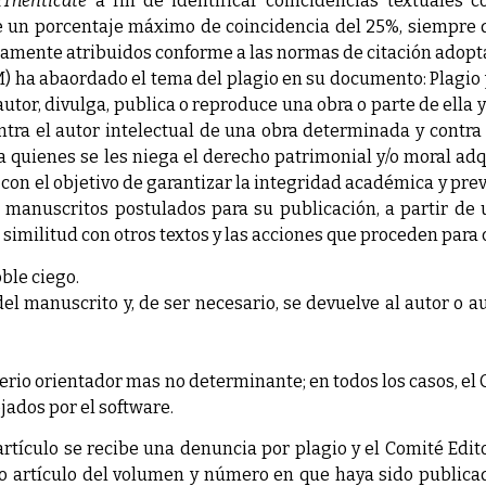
iThenticate
a fin de identificar coincidencias textuales 
ite un porcentaje máximo de coincidencia del 25%, siempre 
amente atribuidos conforme a las normas de citación adoptad
ha abaordado el tema del plagio en su documento: Plagio y
autor, divulga, publica o reproduce una obra o parte de ella
ntra el autor intelectual de una obra determinada y contra 
a quienes se les niega el derecho patrimonial y/o moral adqu
y con el objetivo de garantizar la integridad académica y prev
os manuscritos postulados para su publicación, a partir de
 similitud con otros textos y las acciones que proceden para 
ble ciego.
 del manuscrito y, de ser necesario, se devuelve al autor o a
erio orientador mas no determinante; en todos los casos, el 
jados por el software.
 artículo se recibe una denuncia por plagio y el Comité Edit
ho artículo del volumen y número en que haya sido publicad