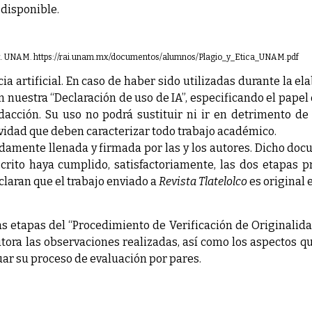
 disponible.
.
UNAM.
https://rai.unam.mx/documentos/alumnos/Plagio_y_Etica_UNAM.pdf
ia artificial. En caso de haber sido utilizadas durante la e
en nuestra “Declaración de uso de IA”, especificando el pape
cción. Su uso no podrá sustituir ni ir en detrimento de la
lexividad que deben caracterizar todo trabajo académico.
damente llenada y firmada por las y los autores. Dicho doc
rito haya cumplido, satisfactoriamente, las dos etapas pr
eclaran que el trabajo enviado a
Revista Tlatelolco
es original e
 etapas del “Procedimiento de Verificación de Originalidad
utora las observaciones realizadas, así como los aspectos q
ar su proceso de evaluación por pares.