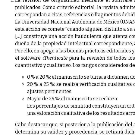
La revisión de originalidad mediante el software
publicados. Como criterio editorial, la revista adm
correspondan a citas, referencias o fragmentos debid
La Universidad Nacional Autónoma de México (UNAM) 
esta acción se comete “cuando alguien, distinto a su 
[…] constituye una acción fraudulenta que atenta co
dueña de la propiedad intelectual correspondiente, 
Por ello, en apego a las buenas prácticas editoriales 
el software
iThenticate
para la revisión de todos l
cuantitativo y cualitativo. Los rangos considerados de
0 % a 20 %: el manuscrito se turna a dictamen do
20 % a 25 %: se realiza verificación cualitativa
ajustes pertinentes.
Mayor de 25 %: el manuscrito se rechaza.
Los porcentajes de similitud constituyen un crit
una valoración cualitativa de los resultados arro
Cabe destacar que, si posterior a la publicación del
determina su validez y procedencia, se retirará dic