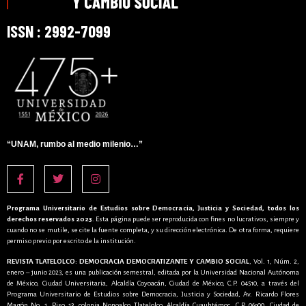
ISSN : 2992-7099
“UNAM, rumbo al medio milenio…”
Programa Universitario de Estudios sobre Democracia, Justicia y Sociedad, todos los
derechos reservados 2023
. Esta página puede ser reproducida con fines no lucrativos, siempre y
cuando no se mutile, se cite la fuente completa, y su dirección electrónica. De otra forma, requiere
permiso previo por escrito de la institución.
REVISTA TLATELOLCO: DEMOCRACIA DEMOCRATIZANTE Y CAMBIO SOCIAL
, Vol. 1, Núm. 2,
enero – junio 2023, es una publicación semestral, editada por la Universidad Nacional Autónoma
de México, Ciudad Universitaria, Alcaldía Coyoacán, Ciudad de México, C.P. 04510, a través del
Programa Universitario de Estudios sobre Democracia, Justicia y Sociedad, Av. Ricardo Flores
Magón No. 1, Piso 13, colonia Nonoalco Tlatelolco, Alcaldía Cuauhtémoc, C.P. 06900, Ciudad de