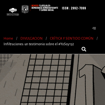
ISSN : 2992-7099
Home
/
DIVULGACION
/
CRÍTICA Y SENTIDO COMÚN
/
Infiltraciones: un testimonio sobre el #YoSoy132