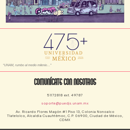
“UNAM, rumbo al medio milenio…”
Comunícate con nosotros
51172818 ext. 49787
soporte@puedjs.unam.mx
Av. Ricardo Flores Magón #1 Piso 13, Colonia Nonoalco
Tlatelolco, Alcaldía Cuauhtémoc, C.P. 06900, Ciudad de México,
CDMX