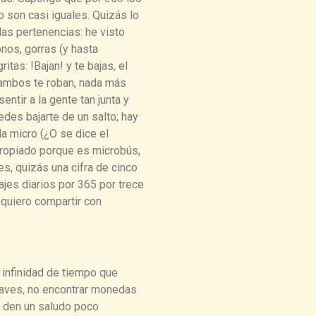
o son casi iguales. Quizás lo
las pertenencias: he visto
onos, gorras (y hasta
itas: !Bajan! y te bajas, el
n ambos te roban, nada más
entir a la gente tan junta y
des bajarte de un salto; hay
 la micro (¿O se dice el
ropiado porque es microbús,
les, quizás una cifra de cinco
ajes diarios por 365 por trece
quiero compartir con
 infinidad de tiempo que
 llaves, no encontrar monedas
… den un saludo poco