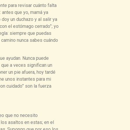
te para revisar cuánto falta
: antes que yo, mamá ya
doy un duchazo y al salir ya
“con el estómago cerrado”; yo
regla: siempre que puedas
 el camino nunca sabes cuándo
que ayudan. Nunca puede
a que a veces significan un
er un pie afuera, hoy tardé
e unos instantes para mi
 con cuidado” son la fuerza
reo que no necesito
os asaltos en estas; en el
ras. Supongo que por eso los