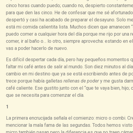
cinco horas cuando puedo; cuando no, despierto constantemen
para que den las cinco. He de confesar que me sé afortunado
despertó y casi ha acabado de preparar el desayuno. Solo me 
está mi comida calientita lista. Muchos dicen que amanecen 
puedo comer a cualquier hora del día porque me rijo por una 
comer, ir al baño o… lo otro, siempre aprovecha: estando en
vas a poder hacerlo de nuevo.
Es difícil despertar cada día, pero hay pequeños momentos 
faltar mi café antes de salir al mundo. Son diez minutos al dí
cambio en mi destino que ya se está escribiendo antes de pon
trece porque había galletas
rellenas de poder
y me gusta darm
café caliente. Ese gustito junto con el “que te vaya bien, hijo;
que se necesita para comenzar el día.
1
La primera encrucijada señala el comienzo: micro o combi. C
mencionar la mala fama de las segundas. Todos hemos visto l
micro también pasan pero la diferencia es que no traen cáma