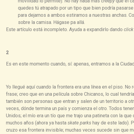
movilidad lo permite). No hay nada más
creepy
que el c
quedes tú atrapado por un tipo que bien podría pasarse a
para dejarnos a ambos estirarnos a nuestras anchas. Co
sobre la camisa. Hágase pa allá.
Este artículo está incompleto. Ayuda a expandirlo dando
clic
2
Es en este momento cuando, sí: apenas, entramos a la Ciuda
Yo llegué aquí cuando la frontera era una línea en el piso. N
frase; creo que en una película sobre Chicanos, lo cual tendrí
también son personas que entran y salen de un territorio a o
veces, dónde termina un país y comienza el otro. Todos ten
Unidos; el mío era un tío que me trajo una patineta con la qu
muchos años (ahora ya hasta
skate parks
hay de este lado). 
cruzo esa frontera invisible; muchas veces sucede sin que m