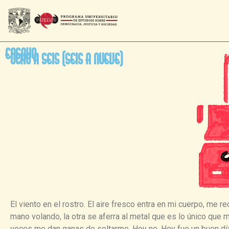
Ensayo
Ocho a seis (seis a nueve)
El viento en el rostro. El aire fresco entra en mi cuerpo, me r
mano volando, la otra se aferra al metal que es lo único que
veces me dan ganas de soltarme. Hoy no. Hoy fue un buen día