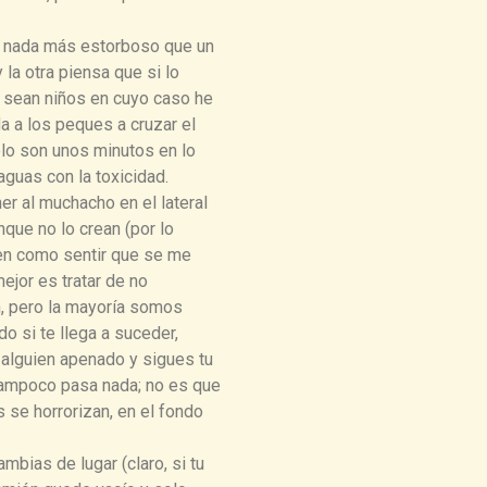
ay nada más estorboso que un
a otra piensa que si lo
e sean niños en cuyo caso he
a a los peques a cruzar el
ólo son unos minutos en lo
aguas con la toxicidad.
er al muchacho en el lateral
que no lo crean (por lo
en como sentir que se me
jor es tratar de no
n, pero la mayoría somos
o si te llega a suceder,
a alguien apenado y sigues tu
 Tampoco pasa nada; no es que
 se horrorizan, en el fondo
mbias de lugar (claro, si tu