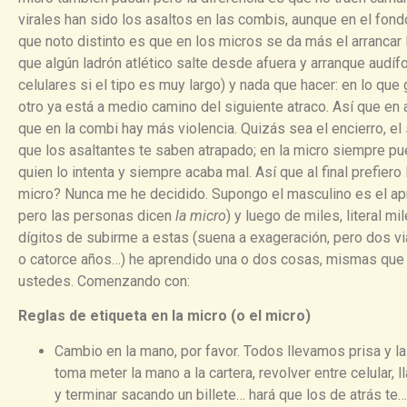
virales han sido los asaltos en las combis, aunque en el fond
que noto distinto es que en los micros se da más el arrancar 
que algún ladrón atlético salte desde afuera y arranque audíf
celulares si el tipo es muy largo) y nada que hacer: en lo que gr
otro ya está a medio camino del siguiente atraco. Así que e
que en la combi hay más violencia. Quizás sea el encierro, el s
que los asaltantes te saben atrapado; en la micro siempre pue
quien lo intenta y siempre acaba mal. Así que al final prefiero
micro? Nunca me he decidido. Supongo el masculino es el ap
pero las personas dicen
la micro
) y luego de miles, literal mi
dígitos de subirme a estas (suena a exageración, pero dos vi
o catorce años…) he aprendido una o dos cosas, mismas que 
ustedes. Comenzando con:
Reglas de etiqueta en la micro (o el micro)
Cambio en la mano, por favor. Todos llevamos prisa y la
toma meter la mano a la cartera, revolver entre celular,
y terminar sacando un billete… hará que los de atrás te