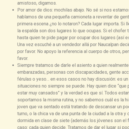
amistoso, digamos.
Por amor de dios: mochilas abajo. No sé si nos estam
hablamos de una pequeña camioneta a reventar de gente
primera escena ¿no lo notaron? Cada lugar importa. Si l
la espalda son dos lugares lo que ocupas. Si el chofer 
hasta quien te pide pagar por ocupar dos lugares (así es
Una vez escuché a un vendedor allá por Naucalpan decir
por favor. No apoyo la referencia al cuerpo de otros, pe
favor.
Siempre tratamos de darle el asiento a quien realmente
embarazadas, personas con discapacidades, gente acci
férulas o yeso… en esos casos no hay discusión: es un d
situaciones no siempre se puede. Hay quien dice “que 
estar muy cansados” y la verdad es que sí. Todos est
soportamos la misma rutina, y no sabemos cuál es la his
joven que va sentado está tratando de descansar un p
turno, o la chica va de una punta de la ciudad a la otra
dormida en clase de siete (además los jóvenes son el fu
caso: cada quien decide. Tratamos de dar el lugar si 