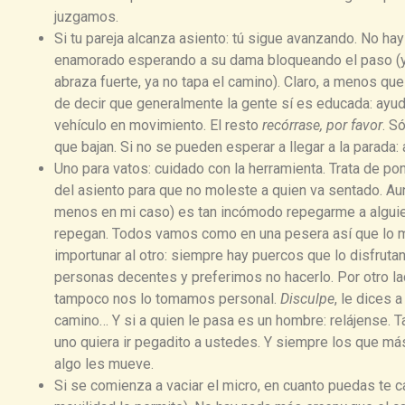
juzgamos.
Si tu pareja alcanza asiento: tú sigue avanzando. No h
enamorado esperando a su dama bloqueando el paso (y l
abraza fuerte, ya no tapa el camino). Claro, a menos qu
de decir que generalmente la gente sí es educada: ayud
vehículo en movimiento. El resto
recórrase, por favor
. S
que bajan. Si no se pueden esperar a llegar a la parada: 
Uno para vatos: cuidado con la herramienta. Trata de pon
del asiento para que no moleste a quien va sentado. Aun
menos en mi caso) es tan incómodo repegarme a algui
repegan. Todos vamos como en una pesera así que lo me
importunar al otro: siempre hay puercos que lo disfruta
personas decentes y preferimos no hacerlo. Por otro lad
tampoco nos lo tomamos personal.
Disculpe
, le dices 
camino… Y si a quien le pasa es un hombre: relájense.
uno quiera ir pegadito a ustedes. Y siempre los que más
algo les mueve.
Si se comienza a vaciar el micro, en cuanto puedas te ca