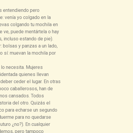
os entendiendo pero
: venía yo colgado en la
levas colgando tu mochila en
te ve, puede mentártela o hay
, incluso estando de pie).
: bolsas y panzas a un lado,
ro sí: muevan la mochila por
 lo necesita. Mujeres
dentada quienes llevan
eber ceder el lugar. En otras
poco caballerosos, han de
amos cansados. Todos
toria del otro. Quizás el
oco para echarse un segundo
 y duerme para no quedarse
turo ¿no?). En cualquier
podemos, pero tampoco