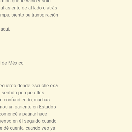
amión quede vacío y solo
l asiento de al lado o atrás
mpa: siento su transpiración
k
aquí.
d de México.
o recuerdo dónde escuché esa
a sentido porque ellos
tro confundiendo, muchas
emos un pariente en Estados
e comencé a patinar hace
Pienso en él seguido cuando
e dé cuenta; cuando veo ya