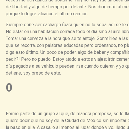
de libertad y algo de tiempo por delante. Nos dirigimos al m
porque lo logré: alcancé el último camión.
Siempre soñé ser cacharpo (para quien no lo sepa: así se le d
No estar en una habitación cerrada todo el día sino al aire libre.
Tomar una cerveza a la hora que se te antoje. Sonreírles a las 
que se recorra, con palabras educadas pero ordenando, no p
diga esto último. Un poco de poder, algo de beber y compañí
pedir?! Pero no puedo. Estoy atado a estos viajes; irónicamen
día pegados a su vehículo pueden irse cuando quieran y yo 
detiene, soy preso de este.
0
Formo parte de un grupo al que, de manera pomposa, se le l
quiere decir que no soy de la Ciudad de México sin importar 
la paso en ella. A casa, o al menos al lugar donde vivo, lleg