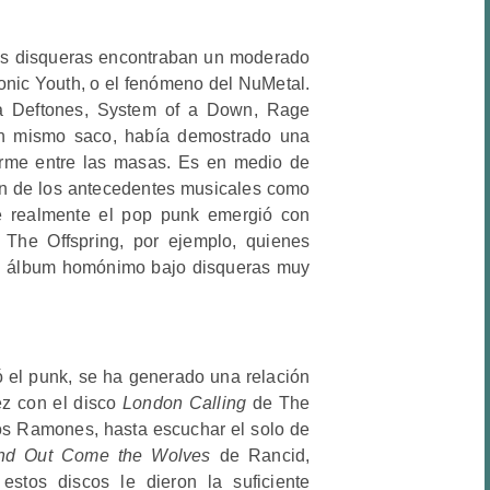
las disqueras encontraban un moderado
nic Youth, o el fenómeno del NuMetal.
 a Deftones, System of a Down, Rage
un mismo saco, había demostrado una
orme entre las masas. Es en medio de
ón de los antecedentes musicales como
e realmente el pop punk emergió con
The Offspring, por ejemplo, quienes
su álbum homónimo bajo disqueras muy
ó el punk, se ha generado una relación
ez con el disco
London Calling
de The
os Ramones, hasta escuchar el solo de
nd Out Come the Wolves
de Rancid,
estos discos le dieron la suficiente