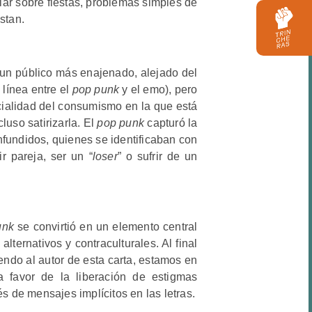
blar sobre fiestas, problemas simples de
stan.
un público más enajenado, alejado del
línea entre el
pop punk
y el emo), pero
ialidad del consumismo en la que está
luso satirizarla. El
pop punk
capturó la
fundidos, quienes se identificaban con
r pareja, ser un “
loser
” o sufrir de un
unk
se convirtió en un elemento central
lternativos y contraculturales. Al final
endo al autor de esta carta, estamos en
 favor de la liberación de estigmas
és de mensajes implícitos en las letras.