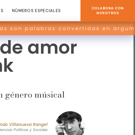
COLABORA CON
ES
NÚMEROS ESPECIALES
NOSOTROS
as convertidas en argumentos y contr
 de amor
nk
an género músical
ndo Villanueva Rangel
encias Políticas y Sociales