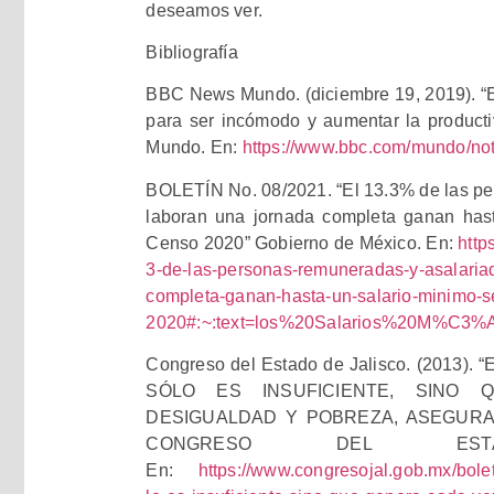
deseamos ver.
Bibliografía
BBC News Mundo. (diciembre 19, 2019). “E
para ser incómodo y aumentar la product
Mundo. En:
https://www.bbc.com/mundo/no
BOLETÍN No. 08/2021. “El 13.3% de las pe
laboran una jornada completa ganan has
Censo 2020” Gobierno de México. En:
http
3-de-las-personas-remuneradas-y-asalaria
completa-ganan-hasta-un-salario-minimo-s
2020#:~:text=los%20Salarios%20M%C3
Congreso del Estado de Jalisco. (2013
SÓLO ES INSUFICIENTE, SINO
DESIGUALDAD Y POBREZA, ASEGURAN E
CONGRESO DEL EST
En:
https://www.congresojal.gob.mx/bole