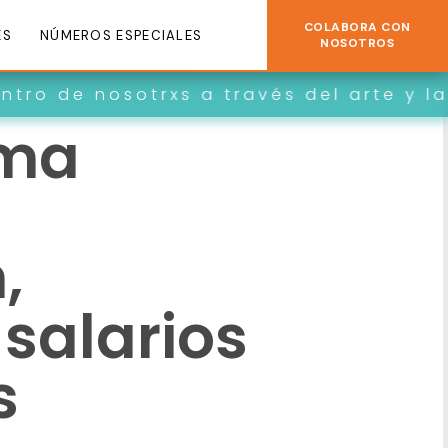
COLABORA CON
ES
NÚMEROS ESPECIALES
NOSOTROS
trxs a través del arte y la creativida
ema
,
 salarios
s