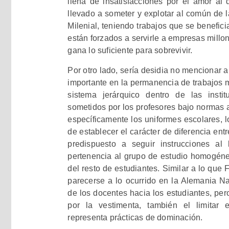
llena de insatisfacciones por el amor al
llevado a someter y explotar al común de 
Milenial, teniendo trabajos que se benefic
están forzados a servirle a empresas millo
gana lo suficiente para sobrevivir.
Por otro lado, sería desidia no mencionar 
importante en la permanencia de trabajos 
sistema jerárquico dentro de las insti
sometidos por los profesores bajo normas a
específicamente los uniformes escolares, 
de establecer el carácter de diferencia ent
predispuesto a seguir instrucciones al l
pertenencia al grupo de estudio homogéneo
del resto de estudiantes. Similar a lo que
parecerse a lo ocurrido en la Alemania Na
de los docentes hacia los estudiantes, pero
por la vestimenta, también el limitar 
representa prácticas de dominación.