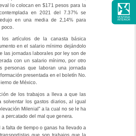
eval lo colocan en $171 pesos para la
l contemplada en 2021 del 7.37% se
e redujo en una media de 2,14% para
 poco.
los artículos de la canasta básica
aumento en el salario mínimo dejándolo
 las jornadas laborales por ley son de
rada con un salario mínimo, por otro
as personas que laboran una jornada
formación presentada en el boletín No.
ierno de México.
ción de los trabajos a lleva a que las
olventar los gastos diarios, al igual
blevación Milenial” a la cual no se le ha
e a percatado del mal que genera.
l a falta de tiempo o ganas ha llevado a
ransportistas que son trabajos que la