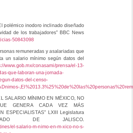
l polémico inodoro inclinado diseñado
ividad de los trabajadores” BBC News
ticias-50843098
rsonas remuneradas y asalariadas que
ta un salario mínimo según datos del
s://www.gob.mx/conasami/prensa/el-13-
das-que-laboran-una-jornada-
egun-datos-del-censo-
%ADnimos-,El%2013.3%25%20de%20las%20personas%20r
). “EL SALARIO MÍNIMO EN MÉXICO, NO
 QUE GENERA CADA VEZ MÁS
SPECIALISTAS” LXIII Legislatura
ADO DE JALISCO.
tines/el-salario-m-nimo-en-m-xico-no-s-