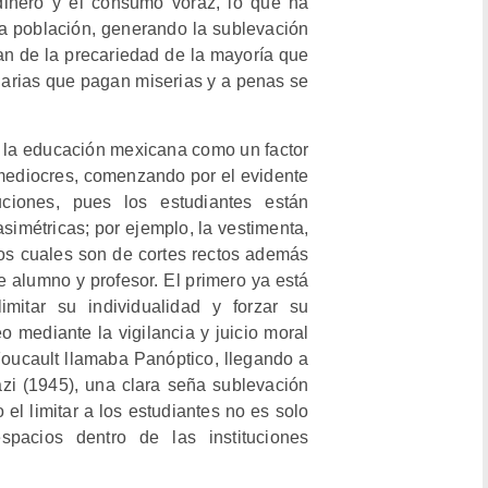
 dinero y el consumo voraz, lo que ha
la población, generando la sublevación
ian de la precariedad de la mayoría que
narias que pagan miserias y a penas se
a la educación mexicana como un factor
mediocres, comenzando por el evidente
tuciones, pues los estudiantes están
simétricas; por ejemplo, la vestimenta,
los cuales son de cortes rectos además
re alumno y profesor. El primero ya está
imitar su individualidad y forzar su
 mediante la vigilancia y juicio moral
 Foucault llamaba Panóptico, llegando a
zi (1945), una clara seña sublevación
 el limitar a los estudiantes no es solo
espacios dentro de las instituciones