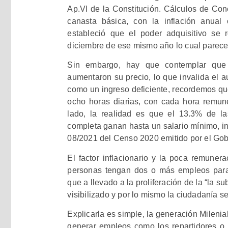
Ap.VI de la Constitución. Cálculos de Con
canasta básica, con la inflación anua
estableció que el poder adquisitivo s
diciembre de ese mismo año lo cual parece
Sin embargo, hay que contemplar que 
aumentaron su precio, lo que invalida el 
como un ingreso deficiente, recordemos que
ocho horas diarias, con cada hora remune
lado, la realidad es que el 13.3% de l
completa ganan hasta un salario mínimo, in
08/2021 del Censo 2020 emitido por el Gob
El factor inflacionario y la poca remunera
personas tengan dos o más empleos para s
que a llevado a la proliferación de la “la su
visibilizado y por lo mismo la ciudadanía s
Explicarla es simple, la generación Milenia
generar empleos como los repartidores o t