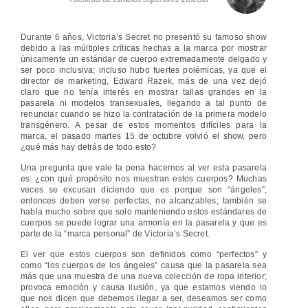
Durante 6 años, Victoria’s Secret no presentó su famoso show
debido a las múltiples críticas hechas a la marca por mostrar
únicamente un estándar de cuerpo extremadamente delgado y
ser poco inclusiva; incluso hubo fuertes polémicas, ya que el
director de marketing, Edward Razek, más de una vez dejó
claro que no tenía interés en mostrar tallas grandes en la
pasarela ni modelos transexuales, llegando a tal punto de
renunciar cuando se hizo la contratación de la primera modelo
transgénero. A pesar de estos momentos difíciles para la
marca, el pasado martes 15 de octubre volvió el show, pero
¿qué más hay detrás de todo esto?
Una pregunta que vale la pena hacernos al ver esta pasarela
es: ¿con qué propósito nos muestran estos cuerpos? Muchas
veces se excusan diciendo que es porque son “ángeles”,
entonces deben verse perfectas, no alcanzables; también se
habla mucho sobre que solo manteniendo estos estándares de
cuerpos se puede lograr una armonía en la pasarela y que es
parte de la “marca personal” de Victoria’s Secret.
El ver que estos cuerpos son definidos como “perfectos” y
como “los cuerpos de los ángeles” causa que la pasarela sea
más que una muestra de una nueva colección de ropa interior;
provoca emoción y causa ilusión, ya que estamos viendo lo
que nos dicen que debemos llegar a ser, deseamos ser como