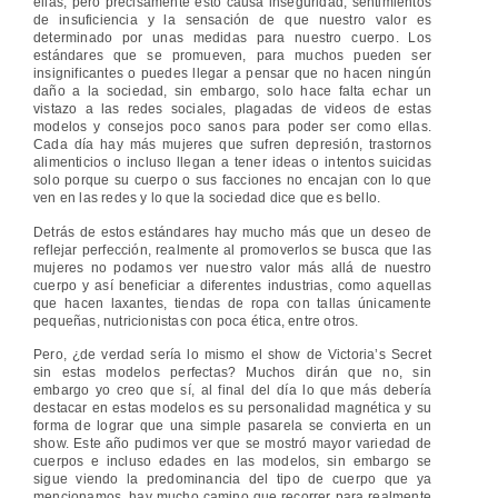
ellas, pero precisamente esto causa inseguridad, sentimientos
de insuficiencia y la sensación de que nuestro valor es
determinado por unas medidas para nuestro cuerpo. Los
estándares que se promueven, para muchos pueden ser
insignificantes o puedes llegar a pensar que no hacen ningún
daño a la sociedad, sin embargo, solo hace falta echar un
vistazo a las redes sociales, plagadas de videos de estas
modelos y consejos poco sanos para poder ser como ellas.
Cada día hay más mujeres que sufren depresión, trastornos
alimenticios o incluso llegan a tener ideas o intentos suicidas
solo porque su cuerpo o sus facciones no encajan con lo que
ven en las redes y lo que la sociedad dice que es bello.
Detrás de estos estándares hay mucho más que un deseo de
reflejar perfección, realmente al promoverlos se busca que las
mujeres no podamos ver nuestro valor más allá de nuestro
cuerpo y así beneficiar a diferentes industrias, como aquellas
que hacen laxantes, tiendas de ropa con tallas únicamente
pequeñas, nutricionistas con poca ética, entre otros.
Pero, ¿de verdad sería lo mismo el show de Victoria’s Secret
sin estas modelos perfectas? Muchos dirán que no, sin
embargo yo creo que sí, al final del día lo que más debería
destacar en estas modelos es su personalidad magnética y su
forma de lograr que una simple pasarela se convierta en un
show. Este año pudimos ver que se mostró mayor variedad de
cuerpos e incluso edades en las modelos, sin embargo se
sigue viendo la predominancia del tipo de cuerpo que ya
mencionamos, hay mucho camino que recorrer para realmente