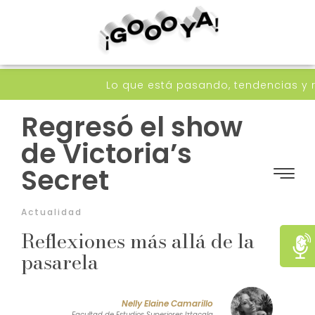
Lo que está pasando, tendencias y recomen
Regresó el show
de Victoria’s
Secret
Actualidad
Reflexiones más allá de la
pasarela
Nelly Elaine Camarillo
Facultad de Estudios Superiores Iztacala