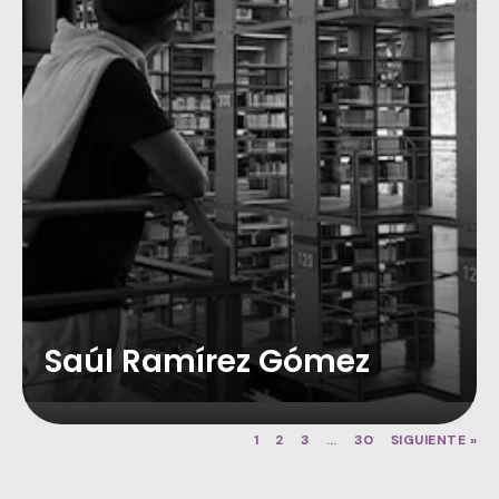
Saúl Ramírez Gómez
1
2
3
…
30
SIGUIENTE »