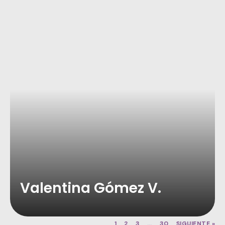
Valentina Gómez V.
1
2
3
…
30
SIGUIENTE »