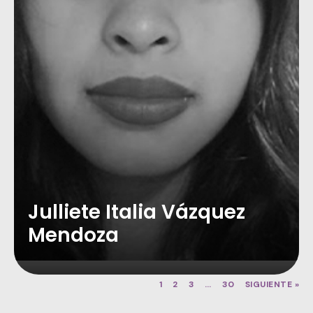
Julliete Italia Vázquez
Mendoza
1
2
3
…
30
SIGUIENTE »