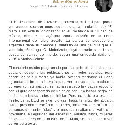
Esther Gómez Parra
Facultad de Estudios Superiores Acatlán
El 19 de octubre de 2024 se aglomeró la multitud para poder
ver, aunque sea por unos segundos, a la banda de rock “Él
Mató a un Policía Motorizado” en el Zócalo de la Ciudad de
México, durante la vigésima cuarta edición de la Feria
Internacional del Libro Zócalo. La banda de procedencia
argentina debe su nombre al subtítulo de una película que el
vocalista, Santiago G. Motorizado, leyó durante una fiesta,
buscando salirse del molde, según una entrevista dada en
2005 a Matías Peluffo.
El concierto estaba programado para las ocho de la noche, eso
decía el póster y las publicaciones en redes sociales, pero
desde las seis y media ya había jóvenes rondando el lugar,
aguardando frente a la valla para ver lo más cerca posible a
quienes con su música, les habían salvado la vida, se escuchó
con el grito desesperado de un chico con una banda negra en
la frente, minutos antes de iniciar. Pero no todo era estar al
frente. La multitud se extendió casi hasta la mitad del Zócalo.
Nadie prestaba atención a los libros, tanta era la cantidad de
personas que entre “olas” y planes para saltarse la valla que
procuraba la seguridad del escenario, adultos, niños, mujeres
desconocedores de la música de Él Mató, se acercaban a ver
quién iba a tocar.