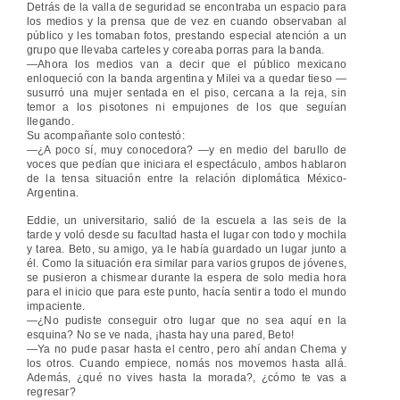
Detrás de la valla de seguridad se encontraba un espacio para
los medios y la prensa que de vez en cuando observaban al
público y les tomaban fotos, prestando especial atención a un
grupo que llevaba carteles y coreaba porras para la banda.
—Ahora los medios van a decir que el público mexicano
enloqueció con la banda argentina y Milei va a quedar tieso —
susurró una mujer sentada en el piso, cercana a la reja, sin
temor a los pisotones ni empujones de los que seguían
llegando.
Su acompañante solo contestó:
—¿A poco sí, muy conocedora? —y en medio del barullo de
voces que pedían que iniciara el espectáculo, ambos hablaron
de la tensa situación entre la relación diplomática México-
Argentina.
Eddie, un universitario, salió de la escuela a las seis de la
tarde y voló desde su facultad hasta el lugar con todo y mochila
y tarea. Beto, su amigo, ya le había guardado un lugar junto a
él. Como la situación era similar para varios grupos de jóvenes,
se pusieron a chismear durante la espera de solo media hora
para el inicio que para este punto, hacía sentir a todo el mundo
impaciente.
—¿No pudiste conseguir otro lugar que no sea aquí en la
esquina? No se ve nada, ¡hasta hay una pared, Beto!
—Ya no pude pasar hasta el centro, pero ahí andan Chema y
los otros. Cuando empiece, nomás nos movemos hasta allá.
Además, ¿qué no vives hasta la morada?, ¿cómo te vas a
regresar?