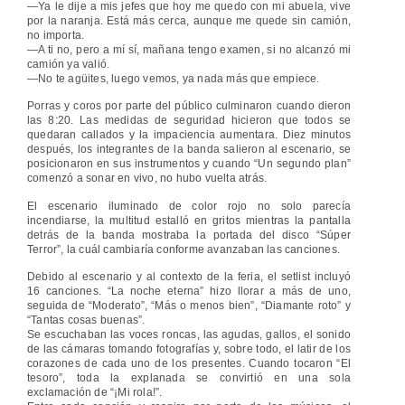
—Ya le dije a mis jefes que hoy me quedo con mi abuela, vive
por la naranja. Está más cerca, aunque me quede sin camión,
no importa.
—A ti no, pero a mí sí, mañana tengo examen, si no alcanzó mi
camión ya valió.
—No te agüites, luego vemos, ya nada más que empiece.
Porras y coros por parte del público culminaron cuando dieron
las 8:20. Las medidas de seguridad hicieron que todos se
quedaran callados y la impaciencia aumentara. Diez minutos
después, los integrantes de la banda salieron al escenario, se
posicionaron en sus instrumentos y cuando “Un segundo plan”
comenzó a sonar en vivo, no hubo vuelta atrás.
El escenario iluminado de color rojo no solo parecía
incendiarse, la multitud estalló en gritos mientras la pantalla
detrás de la banda mostraba la portada del disco “Súper
Terror”, la cuál cambiaría conforme avanzaban las canciones.
Debido al escenario y al contexto de la feria, el setlist incluyó
16 canciones. “La noche eterna” hizo llorar a más de uno,
seguida de “Moderato”, “Más o menos bien”, “Diamante roto” y
“Tantas cosas buenas”.
Se escuchaban las voces roncas, las agudas, gallos, el sonido
de las cámaras tomando fotografías y, sobre todo, el latir de los
corazones de cada uno de los presentes. Cuando tocaron “El
tesoro”, toda la explanada se convirtió en una sola
exclamación de “¡Mi rola!”.