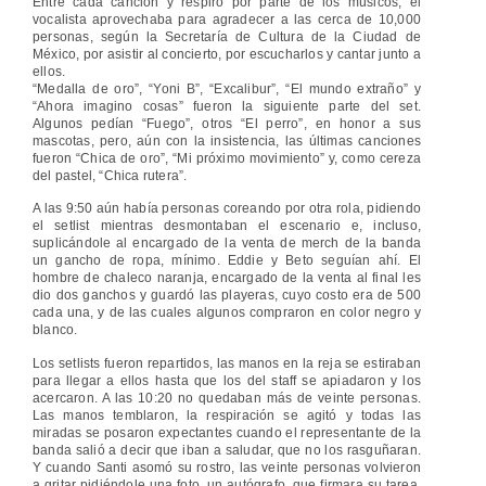
Entre cada canción y respiro por parte de los músicos, el
vocalista aprovechaba para agradecer a las cerca de 10,000
personas, según la Secretaría de Cultura de la Ciudad de
México, por asistir al concierto, por escucharlos y cantar junto a
ellos.
“Medalla de oro”, “Yoni B”, “Excalibur”, “El mundo extraño” y
“Ahora imagino cosas” fueron la siguiente parte del set.
Algunos pedían “Fuego”, otros “El perro”, en honor a sus
mascotas, pero, aún con la insistencia, las últimas canciones
fueron “Chica de oro”, “Mi próximo movimiento” y, como cereza
del pastel, “Chica rutera”.
A las 9:50 aún había personas coreando por otra rola, pidiendo
el setlist mientras desmontaban el escenario e, incluso,
suplicándole al encargado de la venta de merch de la banda
un gancho de ropa, mínimo. Eddie y Beto seguían ahí. El
hombre de chaleco naranja, encargado de la venta al final les
dio dos ganchos y guardó las playeras, cuyo costo era de 500
cada una, y de las cuales algunos compraron en color negro y
blanco.
Los setlists fueron repartidos, las manos en la reja se estiraban
para llegar a ellos hasta que los del staff se apiadaron y los
acercaron. A las 10:20 no quedaban más de veinte personas.
Las manos temblaron, la respiración se agitó y todas las
miradas se posaron expectantes cuando el representante de la
banda salió a decir que iban a saludar, que no los rasguñaran.
Y cuando Santi asomó su rostro, las veinte personas volvieron
a gritar pidiéndole una foto, un autógrafo, que firmara su tarea,