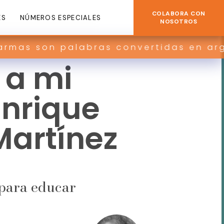
COLABORA CON
ES
NÚMEROS ESPECIALES
NOSOTROS
son palabras convertidas en argumento
 a mi
Enrique
Martínez
 para educar