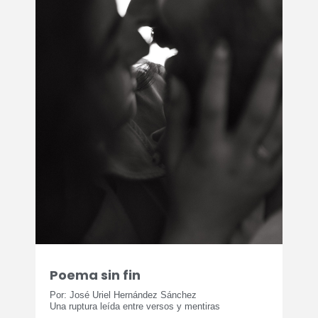
Poema sin fin
Por: José Uriel Hernández Sánchez
Una ruptura leída entre versos y mentiras