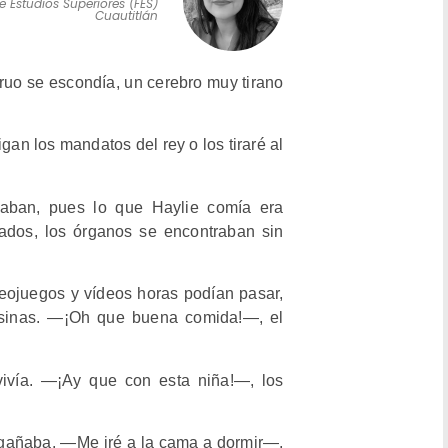
e Estudios Superiores (FES)
Cuautitlán
ruo se escondía, un cerebro muy tirano
gan los mandatos del rey o los tiraré al
ajaban, pues lo que Haylie comía era
ados, los órganos se encontraban sin
deojuegos y vídeos horas podían pasar,
osinas.
—
¡Oh que buena comida!
—
, el
vivía.
—
¡Ay que con esta niña!
—
, los
ngañaba.
—
Me iré a la cama a dormir
—
,