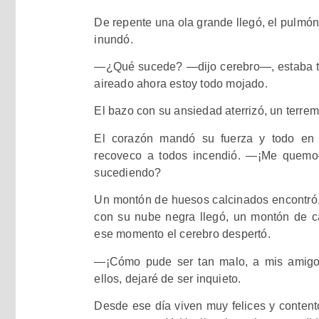
De repente una ola grande llegó, el pulmón 
inundó.
—
¿Qué sucede?
—
dijo cereb
ro
—,
e
staba 
aireado ahora estoy todo mojado.
El bazo con su ansiedad aterrizó, un terrem
El corazón mandó su fuerza y todo en 
recoveco a todos incendió.
—
¡Me quemo–
sucediend
o?
Un
montón de huesos calcinados encontró, 
con su nube negra llegó, un montón de ca
ese momento el cerebro despertó.
—
¡Cómo pu
de ser tan malo, a mis amigo
ellos, dejaré de ser inquieto.
Desde ese día viven muy felices y contento