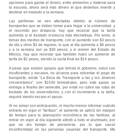
opciones para gastar el dinero, entre alimentos y material para
la escuela, ahora será más dinero el que debemos invertir y
destinar en traslado a la semana.
Las periferias se ven afectadas debido al número de
transportes que se deben tomar para llegar a la universidad, y
el recorrido por distancia: hay que recalcar que la tarifa
aumenta si el traslado involucra más kilometraje. Por ende, si
tomas dos medios de transporte, con el aumento son $3 pesos
de ida y otros $3 de regreso, lo que al día aumenta a $6 pesos
y a la semana son ya $30 pesos; y si vienen del Estado de
México, hay que recordar que también hubo un aumento de
tarifa de $2 pesos, siendo la cuota final de $14 pesos.
A pesar que existen apoyos que brinda el gobierno, estos son
insuficientes y escasos, no alcanza para solventar el pago de
transporte, existe “La Beca de Transporte a las y los Jóvenes
Universitarios”, son $1500 bimestrales, pero este apoyo se
entrega a finales del semestre, por ende no cubre las rutas de
traslado de los universitarios; y con el incremento a la tarifa,
seguirá siendo escaso el apoyo.
Al no avisar con anticipación, ni mucho menos informar cuándo
entraría en vigor el “tarifazo”, el aumento se aplicó sin margen
de tiempo para la planeación económica de las familias; al
entrar en vigor al día siguiente afectó a todo el alumnado, por
que no dio tiempo de prevenirse, por lo que causó
inconformidad en las personas usuarias del transporte. Me